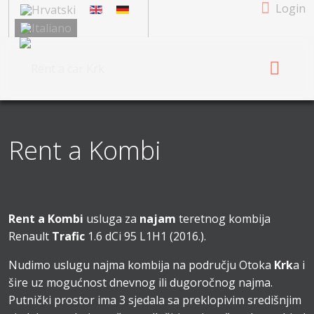
Login
Rent a Kombi
Rent a Kombi
usluga za
najam
teretnog kombija
Renault
Trafic
1.6 dCi 95 L1H1 (2016.).
Nudimo uslugu najma kombija na području Otoka
Krk
a i
šire uz mogućnost dnevnog ili dugoročnog najma.
Putnički prostor ima 3 sjedala sa preklopivim središnjim