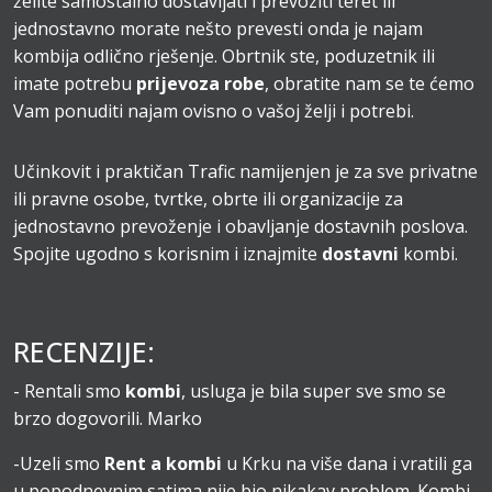
želite samostalno dostavljati i prevoziti teret ili
jednostavno morate nešto prevesti onda je najam
kombija odlično rješenje. Obrtnik ste, poduzetnik ili
imate potrebu
prijevoza robe
, obratite nam se te ćemo
Vam ponuditi najam ovisno o vašoj želji i potrebi.
Učinkovit i praktičan Trafic namijenjen je za sve privatne
ili pravne osobe, tvrtke, obrte ili organizacije za
jednostavno prevoženje i obavljanje dostavnih poslova.
Spojite ugodno s korisnim i iznajmite
dostavni
kombi.
RECENZIJE:
- Rentali smo
kombi
, usluga je bila super sve smo se
brzo dogovorili. Marko
-Uzeli smo
Rent a kombi
u Krku na više dana i vratili ga
u popodnevnim satima nije bio nikakav problem. Kombi