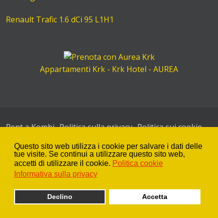
Renault Trafic 1.6 dCi 95 L1H1
Appartamenti Krk - Krk Hotel - AUREA
Rent a Kombi
Politica sulla privacy
Politica sui cookie
SiteMap
Questo sito web utilizza i cookie per salvare i dati delle
tue visite. Se continui a utilizzare questo sito web,
Rent a car KRK
-
Zagrebačka 28
- 51500 Krk - Croatia
accetti di utilizzare il cookie.
Politica cookie
Gsm: +385 98 241 200 | Phone: +385 51 222 565
Informativa sulla privacy
info@rentacarkrk.com
Declino
Accetta
© 2026 by
znaor.com