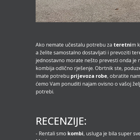
Ako nemate učestalu potrebu za
teretni
m 
a želite samostalno dostavljati i prevoziti teret
jednostavno morate nešto prevesti onda je 
kombija odlično rješenje. Obrtnik ste, poduzet
imate potrebu
prijevoza robe
, obratite nam
ćemo Vam ponuditi najam ovisno o vašoj želji
potrebi.
RECENZIJE:
- Rentali smo
kombi
, usluga je bila super s