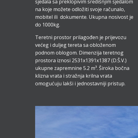
sjedala sa preklopivim središnjim sjedalom
na koje možete odložiti svoje računalo,
mobitel ili dokumente. Ukupna nosivost je
do 1000kg.
Teretni prostor prilagođen je prijevozu
većeg i duljeg tereta sa obloženom
podnom oblogom. Dimenzija teretnog
prostora iznosi 2531x1391x1387 (D.Š.V.)
ukupne zapremnine 5.2 m³. Široka bočna
klizna vrata i stražnja krilna vrata
omogućuju lakši i jednostavniji pristup.