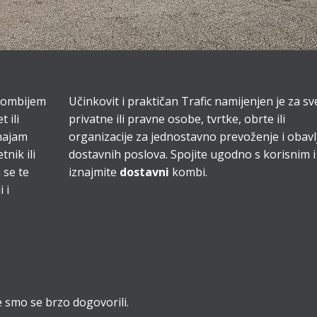
kombijem
Učinkovit i praktičan Trafic namijenjen je za sv
 ili
privatne ili pravne osobe, tvrtke, obrte ili
najam
organizacije za jednostavno prevoženje i obavl
nik ili
dostavnih poslova. Spojite ugodno s korisnim i
 se te
iznajmite
dostavni
kombi.
 i
ve smo se brzo dogovorili.