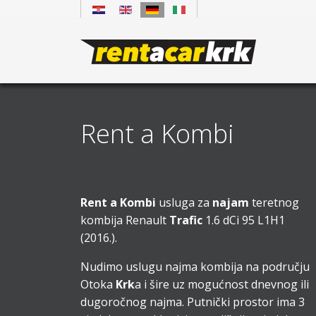
Rent a Kombi
Rent a Kombi
usluga za
najam
teretnog
kombija Renault
Trafic
1.6 dCi 95 L1H1
(2016.).
Nudimo uslugu najma kombija na području
Otoka
Krk
a i šire uz mogućnost dnevnog ili
dugoročnog najma. Putnički prostor ima 3