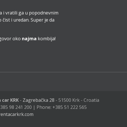
a i vratili ga u popodnevnim
 čist i uredan. Super je da
ogovor oko
najma
kombija!
a car KRK
-
Zagrebačka 28
- 51500 Krk - Croatia
385 98 241 200 | Phone: +385 51 222 565
rentacarkrk.com