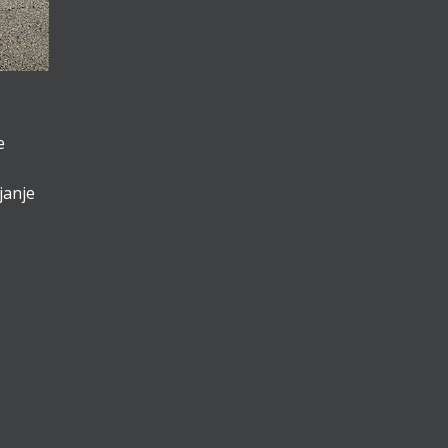
e
janje