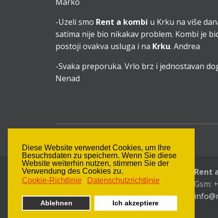
Marko
-Uzeli smo
Rent a kombi
u Krku na više dan
satima nije bio nikakav problem. Kombi je bio
postoji ovakva usluga i na
Krku
. Andrea
-Svaka preporuka. Vrlo brz i jednostavan d
Nenad
Diese Website verwendet Cookies, um Ihre
Besuchsdaten zu speichern. Wenn Sie diese
Website weiterhin nutzen, stimmen Sie der
Rent 
Verwendung des Cookies zu.
Rent a Kombi
Cookie-Richtlinie
Datenschutzrichtlinie
Gsm: +
Datenschutz-Bestimmungen
info@
Ablehnen
Ich akzeptiere
Cookie-Richtlinie
SiteMap