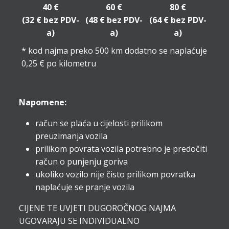
40 €
60 €
80 €
(32 € bez PDV-
(48 € bez PDV-
(64 € bez PDV-
a)
a)
a)
* kod najma preko 500 km dodatno se naplaćuje
0,25 € po kilometru
Napomene:
račun se plaća u cijelosti prilikom
preuzimanja vozila
prilikom povrata vozila potrebno je predočiti
račun o punjenju goriva
ukoliko vozilo nije čisto prilikom povratka
naplaćuje se pranje vozila
CIJENE TE UVJETI DUGOROČNOG NAJMA
UGOVARAJU SE INDIVIDUALNO