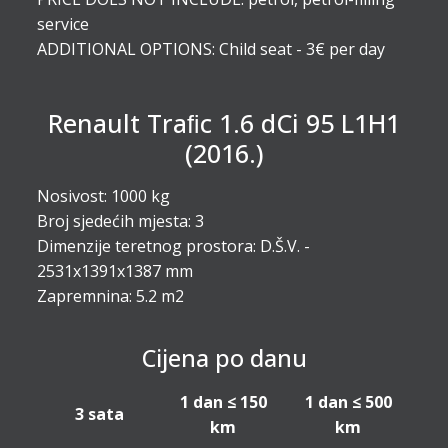
service
ADDITIONAL OPTIONS: Child seat - 3€ per day
Renault Traﬁc 1.6 dCi 95 L1H1
(2016.)
Nosivost: 1000 kg
Broj sjedećih mjesta: 3
Dimenzije teretnog prostora: D.Š.V. -
2531x1391x1387 mm
Zapremnina: 5.2 m2
Cijena po danu
1 dan ≤ 150
1 dan ≤ 500
3 sata
km
km