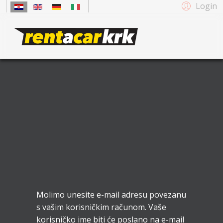
Login
Molimo unesite e-mail adresu povezanu
s vašim korisničkim računom. Vaše
korisničko ime biti će poslano na e-mail